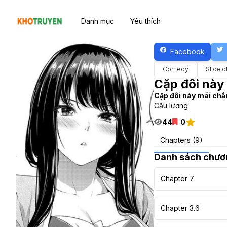
Danh mục
Yêu thích
Facebook
Comedy
Slice o
Cặp đôi này 
Cặp đôi này mãi chẳn
Cẩu lương
44
0
Chapters (9)
Danh sách chươ
Chapter 7
Chapter 3.6