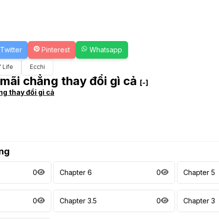
Twitter
Pinterest
Whatsapp
f Life
Ecchi
mãi chẳng thay đổi gì cả
[-]
g thay đổi gì cả
ng
0
Chapter 6
0
Chapter 5
0
Chapter 3.5
0
Chapter 3