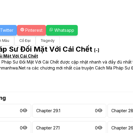
Twitter
Pinterest
Whatsapp
n Màu
Cổ Đại
Tragedy
p Sư Đối Mặt Với Cái Chết
[-]
 Mặt Với Cái Chết
 Pháp Sư Đối Mặt Với Cái Chết được cập nhật nhanh và đầy đủ nhất 
enmanhwa.Net ra các chương mới nhất của truyện Cách Mà Pháp Sư Đố
ng
0
Chapter 29.1
0
Chapter 28
0
Chapter 27.1
0
Chapter 26