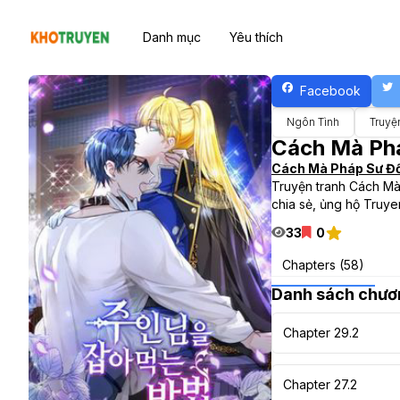
Danh mục
Yêu thích
Facebook
Ngôn Tình
Truyệ
Cách Mà Phá
Cách Mà Pháp Sư Đối
Truyện tranh Cách Mà
chia sẻ, ủng hộ Truy
33
0
Chapters (58)
Danh sách chươ
Chapter 29.2
Chapter 27.2