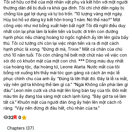
Tôi sở hữu cơ thể của một nhân vật phụ và kết hôn với một người
thường dân để bị đuổi ra khỏi gia đình. Tôi chỉ chờ đến ngày bị
chồng lừa gạt lợi dụng và tự bỏ trốn. “10 lượng vàng một ngày.
Hủy bỏ hồ sơ đăng ký kết hôn trong 1 năm. Nó thế nào?” Một
công việc như mơ bỗng xuất hiện bất ngờ! Tôi đã nghĩ điều duy
nhất còn lại phải làm là kiếm tiền và bước đi trên con đường
hạnh phúc nếu chàng hoàng tử ngốc nghếch ấy lớn lên giữa bầy
thú. Tôi cứ tưởng chỉ còn lại việc nhận tiền và ra đi một cách
hạnh phúc là xong. “Đừng đi mà, Trixie.” Mắt cá chân của chú
chó 10 năm tuổi. Tôi còn chẳng hề biết một chút nào về việc con
sói đó có khuôn mặt của một con chó. *** Dòng máu duy nhất
của hoàng tộc, đại hoàng tử, Leone Atarta. Nước mắt của tôi
bỗng rơi xuống khi thấy mái tóc gọn gàng và cách ăn mặc lễ
phục chỉnh chu của anh ấy. “Đúng là lớn thật đó. Đây là lễ ra mắt,
vậy nên giờ ta không thể làm gì cả.” “Ngài Không cần phải làm gì
đâu” Leon mỉm cười và chà mặt lên lòng bàn tay của tôi. Đôi mắt
màu tím ấy đang tỏa sáng một cách lạnh lùng. “Bây giờ ta sẽ làm
tất cả.” Khuôn mặt của người đàn ông ấy hiện lên một cách rõ
ràng. “Vậy nên đừng đi đâu hết, chủ nhân của ta.”
32
0
Chapters (37)