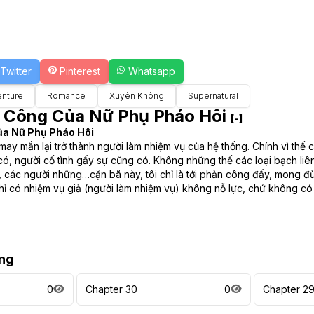
Twitter
Pinterest
Whatsapp
nture
Romance
Xuyên Không
Supernatural
n Công Của Nữ Phụ Pháo Hôi
[-]
ủa Nữ Phụ Pháo Hôi
y mắn lại trở thành người làm nhiệm vụ của hệ thống. Chính vì thế cô
 có, người cố tình gấy sự cũng có. Không những thế các loại bạch l
, các người những…cặn bã này, tôi chỉ là tới phản công đấy, mong đ
 chỉ có nhiệm vụ giả (người làm nhiệm vụ) không nỗ lực, chứ không c
ng
0
Chapter 30
0
Chapter 2