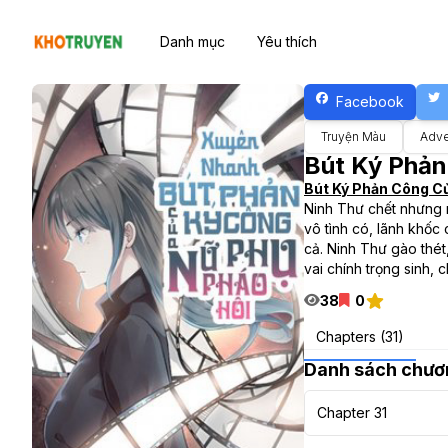
Danh mục
Yêu thích
Facebook
Truyện Màu
Adve
Bút Ký Phả
Bút Ký Phản Công C
Ninh Thư chết nhưng ma
vô tình có, lãnh khốc
cả. Ninh Thư gào thét
vai chính trọng sinh,
38
0
Chapters (31)
Danh sách chươ
Chapter 31