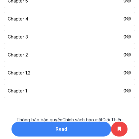
Chapter 5
0
Chapter 4
0
Chapter 3
0
Chapter 2
0
Chapter 1.2
0
Chapter 1
0
Thông báo bản quyền
Chính sách bảo mật
Giới Thiệu
All rights reserved. ©2023
Read
khotruyenhay.net