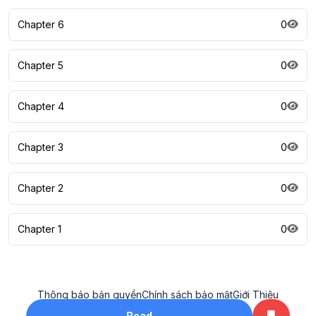
Chapter 6
0
Chapter 5
0
Chapter 4
0
Chapter 3
0
Chapter 2
0
Chapter 1
0
Thông báo bản quyền
Chính sách bảo mật
Giới Thiệu
All rights reserved. ©2023
Read