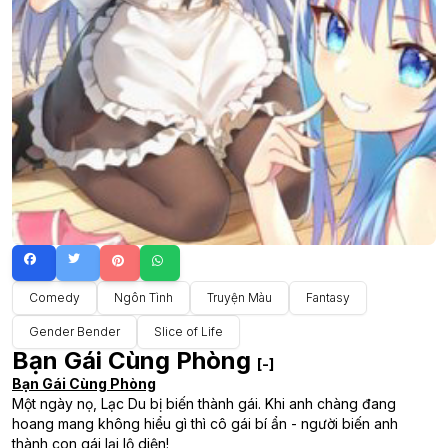
Comedy
Ngôn Tình
Truyện Màu
Fantasy
Gender Bender
Slice of Life
Bạn Gái Cùng Phòng
[-]
Bạn Gái Cùng Phòng
Một ngày nọ, Lạc Du bị biến thành gái. Khi anh chàng đang
hoang mang không hiểu gì thì cô gái bí ẩn - người biến anh
thành con gái lại lộ diện!