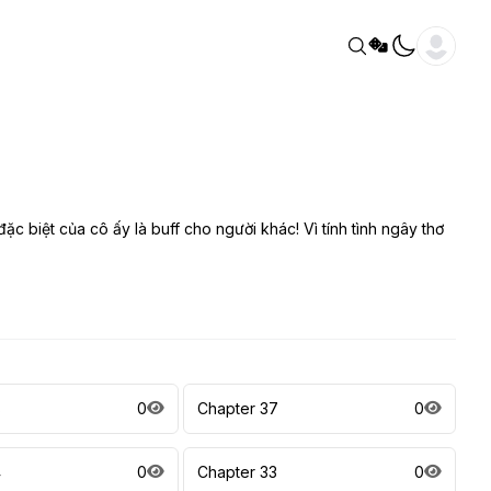
ặc biệt của cô ấy là buff cho người khác! Vì tính tình ngây thơ
8
0
Chapter 37
0
4
0
Chapter 33
0