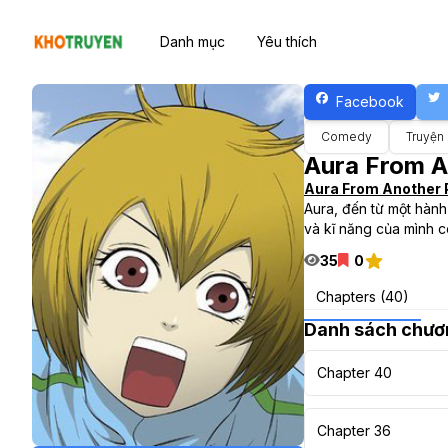
Danh mục
Yêu thích
Facebook
Comedy
Truyện
Aura From A
Aura From Another 
Aura, đến từ một hành 
và kĩ năng của mình c
35
0
Chapters (40)
Danh sách chươ
Chapter 40
Chapter 36