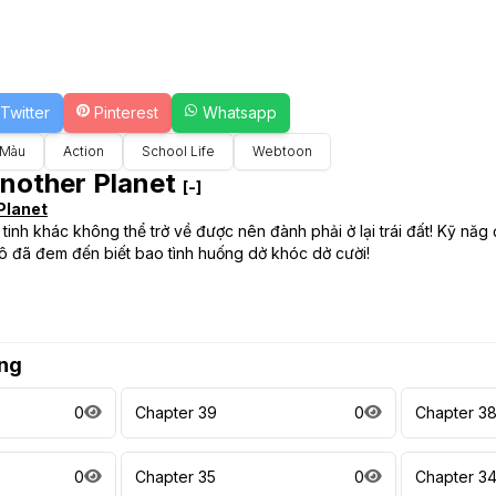
Twitter
Pinterest
Whatsapp
 Màu
Action
School Life
Webtoon
nother Planet
[-]
Planet
tinh khác không thể trở về được nên đành phải ở lại trái đất! Kỹ năg đ
ô đã đem đến biết bao tình huống dở khóc dở cười!
ng
0
Chapter 39
0
Chapter 3
0
Chapter 35
0
Chapter 3