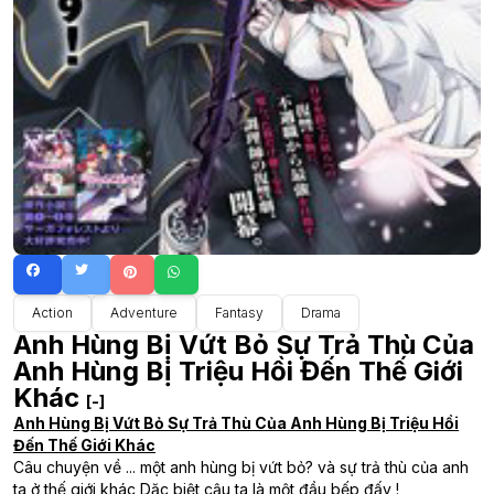
Action
Adventure
Fantasy
Drama
Anh Hùng Bị Vứt Bỏ Sự Trả Thù Của
Anh Hùng Bị Triệu Hồi Đến Thế Giới
Khác
[-]
Anh Hùng Bị Vứt Bỏ Sự Trả Thù Của Anh Hùng Bị Triệu Hồi
Đến Thế Giới Khác
Câu chuyện về ... một anh hùng bị vứt bỏ? và sự trả thù của anh
ta ở thế giới khác Dặc biệt cậu ta là một đầu bếp đấy !