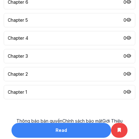
Chapter 6
0
Chapter 5
0
Chapter 4
0
Chapter 3
0
Chapter 2
0
Chapter 1
0
Thông báo bản quyền
Chính sách bảo mật
Giới Thiệu
All rights reserved. ©2023
Read
khotruyenhay.net