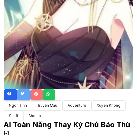
Ngôn Tình
Truyện Màu
Adventure
Xuyên Không
Sci-fi
Shoujo
AI Toàn Năng Thay Ký Chủ Báo Thù
[-]