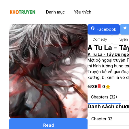
Danh mục
Yêu thích
Facebook
Comedy
Truyện
A Tu La - T
A Tu La - Tây Du ngo
Một bộ ngoại truyện T
thì hình tướng hung t
Truyện kể về giai đoạ
xương, bị xem là vô d
36
0
Chapters (32)
Danh sách chươ
Chapter 32
Read