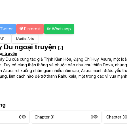
Twitter
Pinterest
Whatsapp
 Màu
Martial Arts
ây Du ngoại truyện
[-]
ại truyện
ây Du của cùng tác giả Trịnh Kiện Hòa, Đặng Chí Huy. Asura, một loà
ợn. Tuy có cùng thần thông và phước báo như chư thiên Deva, nhưng
n Asura rơi xuống nhân gian nhiều năm sau, Asura mạnh được yếu thua
ụng, làm cách nào để trở thành Rahu kala, một trong các vì vua mạnh
ng
0
Chapter 31
0
Chapter 3