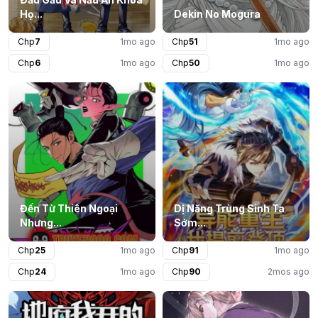
Họ...
Dekin No Mogura
Chp
7
1mo ago
Chp
51
1mo ago
Chp
6
1mo ago
Chp
50
1mo ago
Đến Từ Thiên Ngoại
Dị Năng Trùng Sinh Ta
Nhưng...
Sớm...
Chp
25
1mo ago
Chp
91
1mo ago
Chp
24
1mo ago
Chp
90
2mos ago