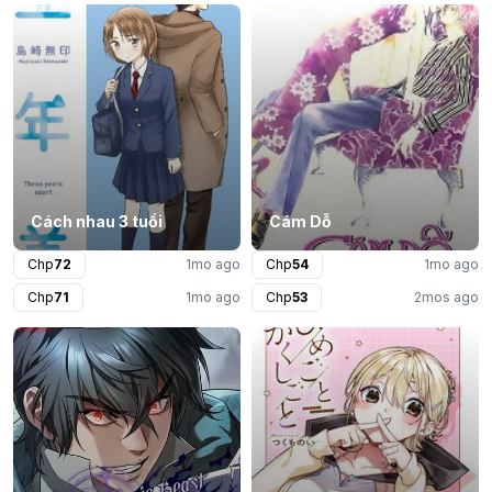
Cách nhau 3 tuổi
Cám Dỗ
Chp
72
1mo ago
Chp
54
1mo ago
Chp
71
1mo ago
Chp
53
2mos ago