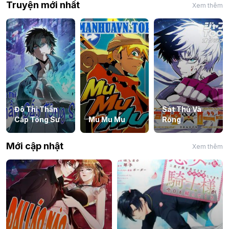
Truyện mới nhất
Xem thêm
Đô Thị Thần
Sát Thủ Và
Cấp Tông Sư
Mu Mu Mu
Rồng
Mới cập nhật
Xem thêm