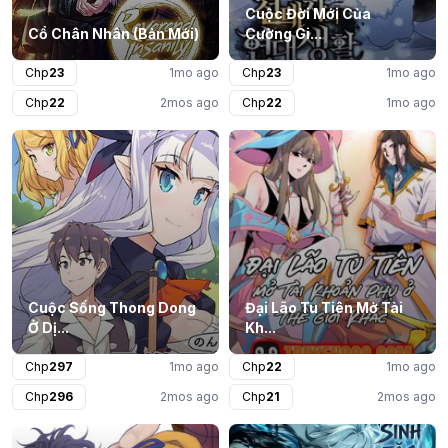
Cuộc Đời Mới Của
Cổ Chân Nhân (Bản Mới)
Cường Gi...
Chp
23
1mo ago
Chp
23
1mo ago
Chp
22
2mos ago
Chp
22
1mo ago
Cuộc Sống Thong Dong
Đại Lão Tu Tiên Mở Tài
Ở Dị...
Kh...
Chp
297
1mo ago
Chp
22
1mo ago
Chp
296
2mos ago
Chp
21
2mos ago