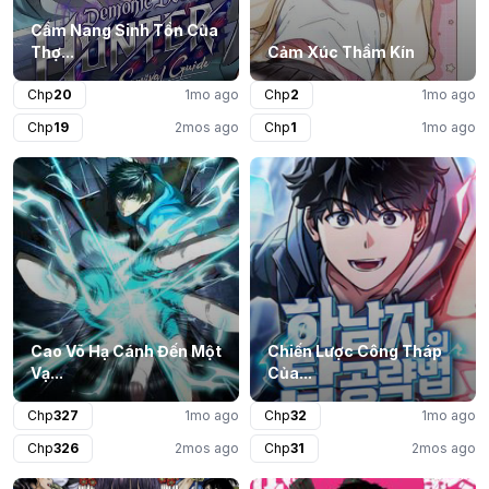
Cẩm Nang Sinh Tồn Của
Thợ...
Cảm Xúc Thầm Kín
Chp
20
1mo ago
Chp
2
1mo ago
Chp
19
2mos ago
Chp
1
1mo ago
Cao Võ Hạ Cánh Đến Một
Chiến Lược Công Tháp
Vạ...
Của...
Chp
327
1mo ago
Chp
32
1mo ago
Chp
326
2mos ago
Chp
31
2mos ago