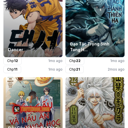
Đạo Tặc Trọng Sinh
Dancer
Tung H...
Chp
12
1mo ago
Chp
22
1mo ago
Chp
11
1mo ago
Chp
21
2mos ago
Đầu Gấu Và Nấu Ăn Khoa