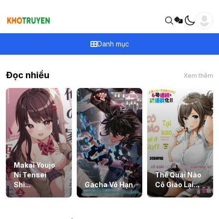
Danh mục
Đọc nhiều
Xem thêm
Makai Youjo
Ni Tensei
Thế Quái Nào
Shi...
Gacha Vô Hạn
Cô Giáo Lại...