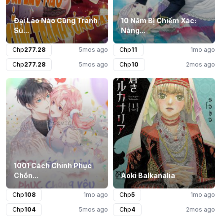
Đại Lão Nào Cũng Tranh
10 Năm Bị Chiếm Xác:
Sủ...
Nàng...
Chp
277.28
5mos ago
Chp
11
1mo ago
Chp
277.28
5mos ago
Chp
10
2mos ago
1001 Cách Chinh Phục
Chồn...
Aoki Balkanalia
Chp
108
1mo ago
Chp
5
1mo ago
Chp
104
5mos ago
Chp
4
2mos ago